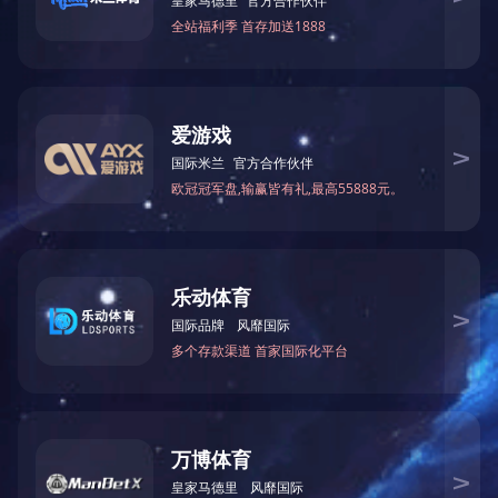
冻肉类
卤味类
火锅类
烧烤类
海鲜类
辣
水果类
烧烤